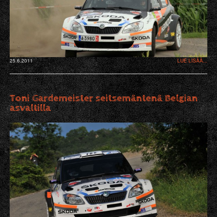
25.6.2011
LUE LISÄÄ...
Toni Gardemeister seitsemäntenä Belgian
asvaltilla