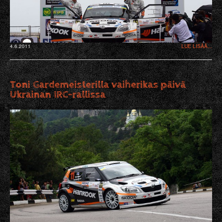
4.6.2011
LUE LISÄÄ...
Toni Gardemeisterilla vaiherikas päivä
Ukrainan IRC-rallissa