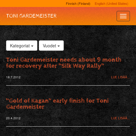
Finnish (Finland)
English (United States)
TONI GARDEMEISTER
Toggle
Naviga
Kategoriat
Vuodet
Toni Gardemeister needs about 9 month
for recovery after "Silk Way Rally"
18.7.2012
LUE LISÄÄ...
"Gold of Kagan" early finish for Toni
Gardemeister
20.4.2012
LUE LISÄÄ...