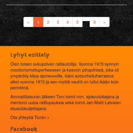
«
1
2
3
4
5
9
»
Lyhyt esittely
Olen toisen sukupolven ralliautoilija. Vuonna 1975 synnyin
moottoriurheiluperheeseen ja kasvoin pihapiirissä, joka oli
ympäröity kilpa-ajoneuvoilla. Isäni autourheiluharrastus
alkoi vuonna 1970 ja sen myötä vauhti on tullut ikään kuin
perintönä.
Ammattilaisuran jälkeen Toni toimii mm. ajokouluttajana ja
mentoroi uusia rallilupauksia sekä toimii Jari-Matti Latvalan
etuautokuljettajana.
Ota yhteyttä Toniin >
Facebook