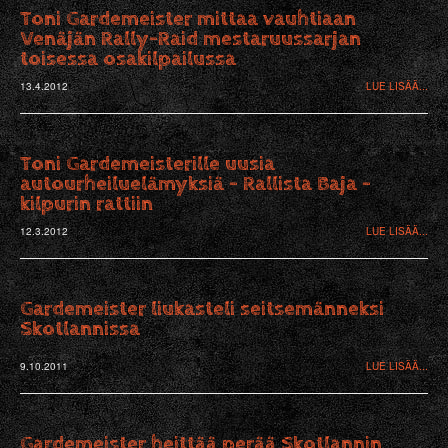
Toni Gardemeister mittaa vauhtiaan
Venäjän Rally-Raid mestaruussarjan
toisessa osakilpailussa
13.4.2012
LUE LISÄÄ...
Toni Gardemeisterille uusia
autourheiluelämyksiä - Rallista Baja -
kilpurin rattiin
12.3.2012
LUE LISÄÄ...
Gardemeister liukasteli seitsemänneksi
Skotlannissa
9.10.2011
LUE LISÄÄ...
Gardemeister heittää perää Skotlannin