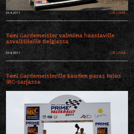
24.6.2011
LUE LISÄÄ...
Toni Gardemeister valmiina haastaville
asvalttiteille Belgiassa
23.6.2011
LUE LISÄÄ...
Toni Gardemeisterille kauden paras tulos
IRC-sarjassa