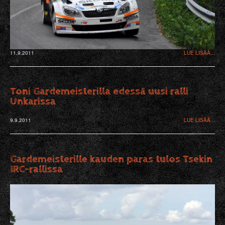
11.9.2011
LUE LISÄÄ...
Toni Gardemeisterilla edessä uusi ralli
Unkarissa
9.9.2011
LUE LISÄÄ...
Gardemeisterille kauden paras tulos Tsekin
IRC-rallissa