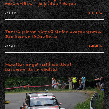
mutavellissä – ja jahtaa Nikaraa
7.10.2011
LUE LISÄÄ...
Toni Gardemeister väistelee avaruusromua
San Remon IRC-rallissa
23.9.2011
LUE LISÄÄ...
Moottoriongelmat hidastivat
Gardemeisterin vauhtia