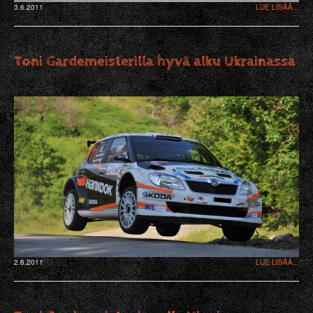
3.6.2011
LUE LISÄÄ...
Toni Gardemeisterilla hyvä alku Ukrainassa
2.6.2011
LUE LISÄÄ...