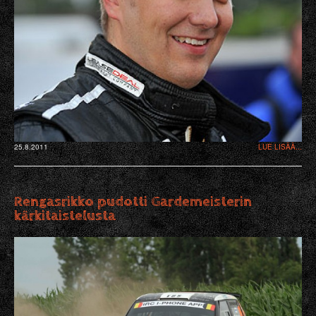
25.8.2011
LUE LISÄÄ...
Rengasrikko pudotti Gardemeisterin
kärkitaistelusta