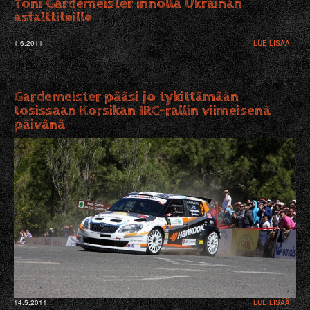
Toni Gardemeister innolla Ukrainan
asfalttiteille
1.6.2011
LUE LISÄÄ...
Gardemeister pääsi jo tykittämään
tosissaan Korsikan IRC-rallin viimeisenä
päivänä
14.5.2011
LUE LISÄÄ...