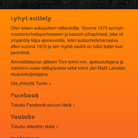
Lyhyt esittely
Olen toisen sukupolven ralliautoilija. Vuonna 1975 synnyin
moottoriurheiluperheeseen ja kasvoin pihapiirissä, joka oli
ympäröity kilpa-ajoneuvoilla. Isäni autourheiluharrastus
alkoi vuonna 1970 ja sen myötä vauhti on tullut ikään kuin
perintönä.
Ammattilaisuran jälkeen Toni toimii mm. ajokouluttajana ja
mentoroi uusia rallilupauksia sekä toimii Jari-Matti Latvalan
etuautokuljettajana.
Ota yhteyttä Toniin >
Facebook
Tutustu Facebook-sivuuni tästä >
Youtube
Tutustu videoihin
tästä
>