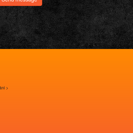
täni
>