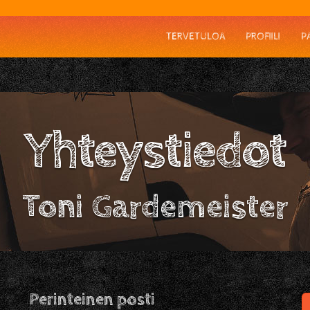
TERVETULOA
PROFIILI
P
Yhteystiedot
Toni Gardemeister
Perinteinen posti