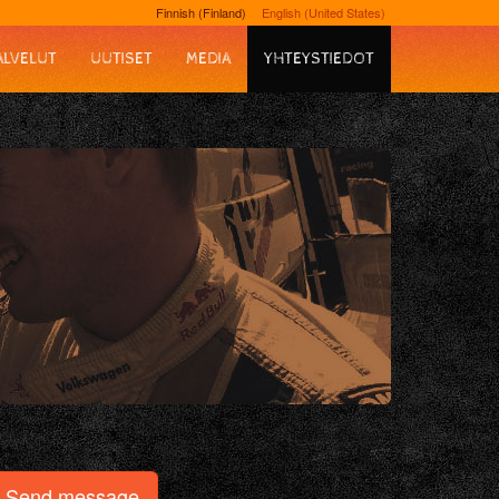
Finnish (Finland)
English (United States)
ALVELUT
UUTISET
MEDIA
YHTEYSTIEDOT
Send message