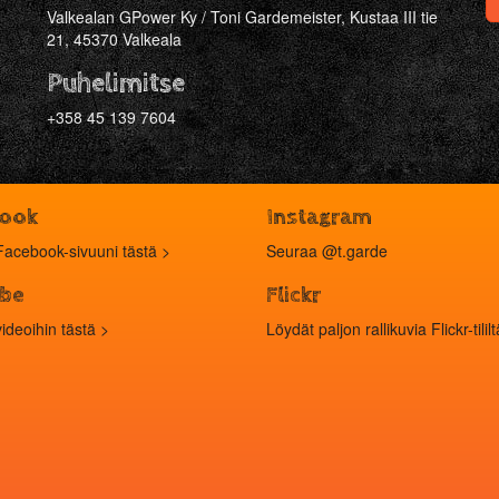
Valkealan GPower Ky / Toni Gardemeister, Kustaa III tie
21, 45370 Valkeala
Puhelimitse
+358 45 139 7604
book
Instagram
Facebook-sivuuni tästä >
Seuraa
@t.garde
be
Flickr
videoihin
tästä
>
Löydät paljon rallikuvia
Flickr-tilil