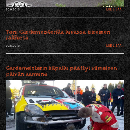
30.6.2010
LUE LISÄÄ...
Toni Gardemeisterilla luvassa kiireinen
rallikesä
30.5.2010
LUE LISÄÄ...
Gardemeisterin kilpailu päättyi viimeisen
päivän aamuna