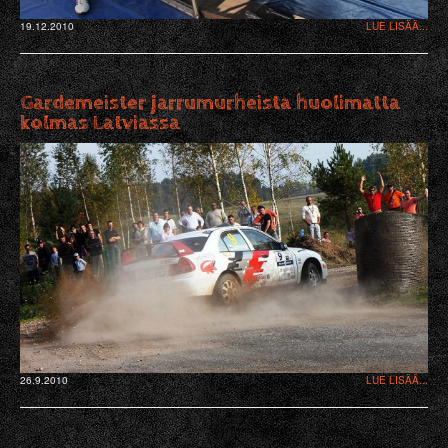
19.12.2010
LUE LISÄÄ...
Gardemeister jarrumurheista huolimatta
kolmas Latviassa
26.9.2010
LUE LISÄÄ...