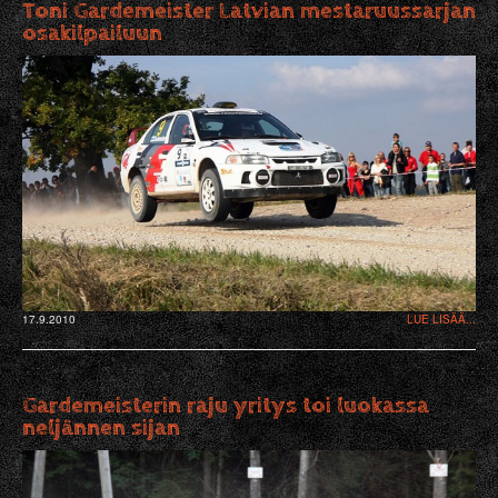
Toni Gardemeister Latvian mestaruussarjan
osakilpailuun
17.9.2010
LUE LISÄÄ...
Gardemeisterin raju yritys toi luokassa
neljännen sijan