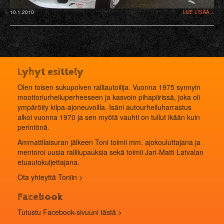
10.1.2010
LUE LISÄÄ...
Lyhyt esittely
Olen toisen sukupolven ralliautoilija. Vuonna 1975 synnyin
moottoriurheiluperheeseen ja kasvoin pihapiirissä, joka oli
ympäröity kilpa-ajoneuvoilla. Isäni autourheiluharrastus
alkoi vuonna 1970 ja sen myötä vauhti on tullut ikään kuin
perintönä.
Ammattilaisuran jälkeen Toni toimii mm. ajokouluttajana ja
mentoroi uusia rallilupauksia sekä toimii Jari-Matti Latvalan
etuautokuljettajana.
Ota yhteyttä Toniin >
Facebook
Tutustu Facebook-sivuuni tästä >