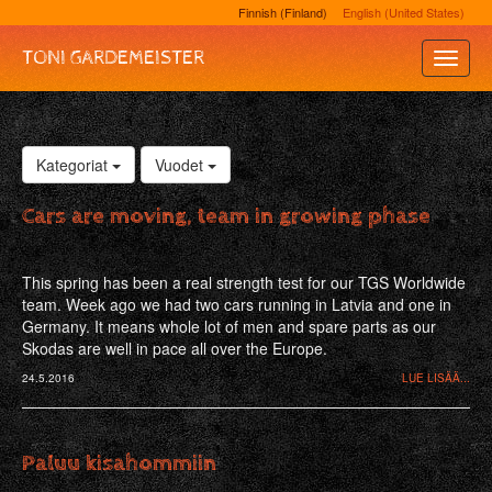
Finnish (Finland)
English (United States)
TONI GARDEMEISTER
Toggle
Naviga
Kategoriat
Vuodet
Cars are moving, team in growing phase
This spring has been a real strength test for our TGS Worldwide
team. Week ago we had two cars running in Latvia and one in
Germany. It means whole lot of men and spare parts as our
Skodas are well in pace all over the Europe.
24.5.2016
LUE LISÄÄ...
Paluu kisahommiin