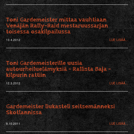
Toni Gardemeister mittaa vauhtiaan
Venäjän Rally-Raid mestaruussarjan
toisessa osakilpailussa
13.4.2012
LUE LISÄÄ...
Toni Gardemeisterille uusia
autourheiluelämyksiä - Rallista Baja -
kilpurin rattiin
12.3.2012
LUE LISÄÄ...
Gardemeister liukasteli seitsemänneksi
Skotlannissa
9.10.2011
LUE LISÄÄ...