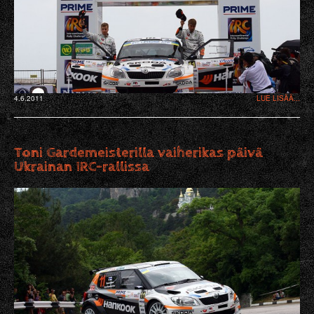
4.6.2011
LUE LISÄÄ...
Toni Gardemeisterilla vaiherikas päivä
Ukrainan IRC-rallissa