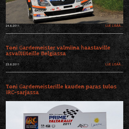
24.6.2011
LUE LISÄÄ...
Toni Gardemeister valmiina haastaville
asvalttiteille Belgiassa
23.6.2011
LUE LISÄÄ...
Toni Gardemeisterille kauden paras tulos
IRC-sarjassa