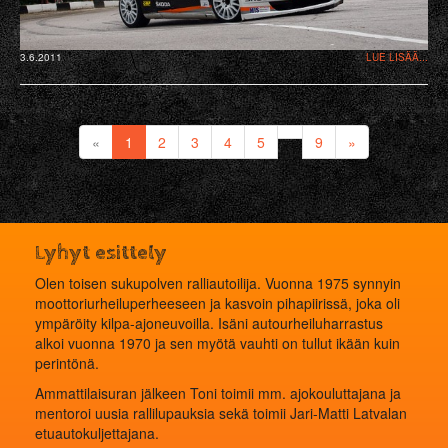
3.6.2011
LUE LISÄÄ...
«
1
2
3
4
5
9
»
Lyhyt esittely
Olen toisen sukupolven ralliautoilija. Vuonna 1975 synnyin
moottoriurheiluperheeseen ja kasvoin pihapiirissä, joka oli
ympäröity kilpa-ajoneuvoilla. Isäni autourheiluharrastus
alkoi vuonna 1970 ja sen myötä vauhti on tullut ikään kuin
perintönä.
Ammattilaisuran jälkeen Toni toimii mm. ajokouluttajana ja
mentoroi uusia rallilupauksia sekä toimii Jari-Matti Latvalan
etuautokuljettajana.