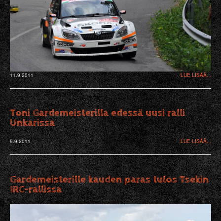
11.9.2011
LUE LISÄÄ...
Toni Gardemeisterilla edessä uusi ralli
Unkarissa
9.9.2011
LUE LISÄÄ...
Gardemeisterille kauden paras tulos Tsekin
IRC-rallissa