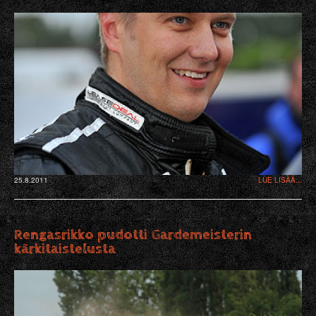
25.8.2011
LUE LISÄÄ...
Rengasrikko pudotti Gardemeisterin
kärkitaistelusta