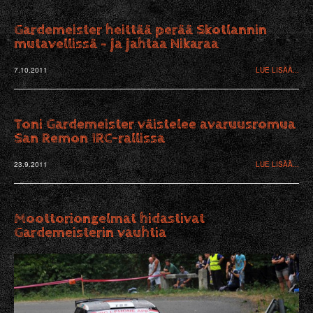
Gardemeister heittää perää Skotlannin
mutavellissä – ja jahtaa Nikaraa
7.10.2011
LUE LISÄÄ...
Toni Gardemeister väistelee avaruusromua
San Remon IRC-rallissa
23.9.2011
LUE LISÄÄ...
Moottoriongelmat hidastivat
Gardemeisterin vauhtia