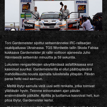
Toni Gardemeister sijoittui seitsemänneksi IRC-rallisarjan
osakilpailussa Ukrainassa. TGS Wordwide-tallin Skoda Fabiaa
kuskaava Gardemeister jäi rallin voittoon ajaneesta Juho
Hännisestä seitsemän minuuttia ja 59 sekuntia.
Lukuisten rengasrikkojen sävyttämässä asfalttikisassa erot
kasvoivat suuriksi. Gardemeisterilla ei ollut päätöspäivänä
mahdollisuutta nousta ajamalla tuloslistalla ylöspäin. Päivän
paras hetki osui aamuun.
- Meiltä löytyi aamulla vielä uusi setti renkaita, jotka toimivat
yllättävän hyvin. Teimme erinomaisen ajan päivän
ensimmäiselle pätkälle. Ajofiilis ja luottamus kasvoivat heti, kun
pitoa löytyi, Gardemeister kertoi.