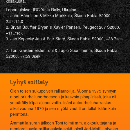
kesäkuuta.
Lopputulokset IRC Yalta Rally, Ukraina:
1. Juho Hänninen & Mikko Markkula, Škoda Fabia S2000,
2:54:14.0
2. Bryan Bouffier Bryan & Xavier Panseri, Peugeot 207 S2000,
+11.7sek
3. Jan Kopecký Jan & Petr Starý, Škoda Fabia S2000, +38.7sek
---
7. Toni Gardemeister Toni & Tapio Suominenm, Škoda Fabia
S2000, +7:59.3sek
Lyhyt esittely
Olen toisen sukupolven ralliautoilija. Vuonna 1975 synnyin
moottoriurheiluperheeseen ja kasvoin pihapiirissä, joka oli
ympäröity kilpa-ajoneuvoilla. Isäni autourheiluharrastus
alkoi vuonna 1970 ja sen myötä vauhti on tullut ikään kuin
perintönä.
Ammattilaisuran jälkeen Toni toimii mm. ajokouluttajana ja
mentoroi uusia rallilupauksia sekä toimii Jari-Matti Latvalan