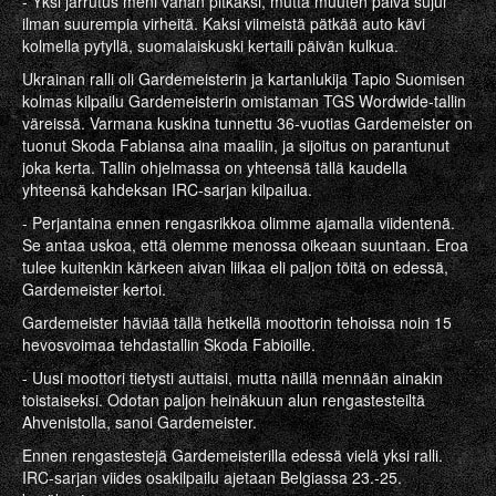
- Yksi jarrutus meni vähän pitkäksi, mutta muuten päivä sujui
ilman suurempia virheitä. Kaksi viimeistä pätkää auto kävi
kolmella pytyllä, suomalaiskuski kertaili päivän kulkua.
Ukrainan ralli oli Gardemeisterin ja kartanlukija Tapio Suomisen
kolmas kilpailu Gardemeisterin omistaman TGS Wordwide-tallin
väreissä. Varmana kuskina tunnettu 36-vuotias Gardemeister on
tuonut Skoda Fabiansa aina maaliin, ja sijoitus on parantunut
joka kerta. Tallin ohjelmassa on yhteensä tällä kaudella
yhteensä kahdeksan IRC-sarjan kilpailua.
- Perjantaina ennen rengasrikkoa olimme ajamalla viidentenä.
Se antaa uskoa, että olemme menossa oikeaan suuntaan. Eroa
tulee kuitenkin kärkeen aivan liikaa eli paljon töitä on edessä,
Gardemeister kertoi.
Gardemeister häviää tällä hetkellä moottorin tehoissa noin 15
hevosvoimaa tehdastallin Skoda Fabioille.
- Uusi moottori tietysti auttaisi, mutta näillä mennään ainakin
toistaiseksi. Odotan paljon heinäkuun alun rengastesteiltä
Ahvenistolla, sanoi Gardemeister.
Ennen rengastestejä Gardemeisterilla edessä vielä yksi ralli.
IRC-sarjan viides osakilpailu ajetaan Belgiassa 23.-25.