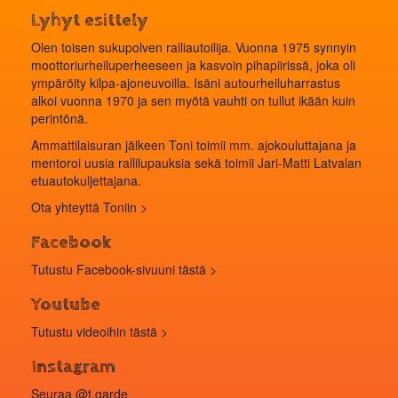
Lyhyt esittely
Olen toisen sukupolven ralliautoilija. Vuonna 1975 synnyin
moottoriurheiluperheeseen ja kasvoin pihapiirissä, joka oli
ympäröity kilpa-ajoneuvoilla. Isäni autourheiluharrastus
alkoi vuonna 1970 ja sen myötä vauhti on tullut ikään kuin
perintönä.
Ammattilaisuran jälkeen Toni toimii mm. ajokouluttajana ja
mentoroi uusia rallilupauksia sekä toimii Jari-Matti Latvalan
etuautokuljettajana.
Ota yhteyttä Toniin >
Facebook
Tutustu Facebook-sivuuni tästä >
Youtube
Tutustu videoihin
tästä
>
Instagram
Seuraa
@t.garde