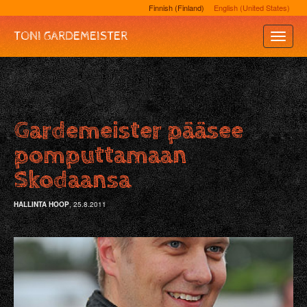
Finnish (Finland)
English (United States)
TONI GARDEMEISTER
Toggle
Naviga
Gardemeister pääsee
pomputtamaan
Skodaansa
HALLINTA HOOP
, 25.8.2011