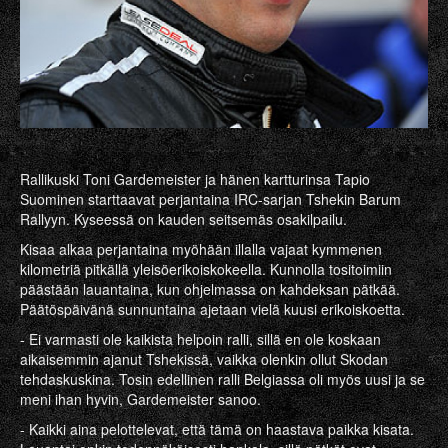
Rallikuski Toni Gardemeister ja hänen kartturinsa Tapio
Suominen starttaavat perjantaina IRC-sarjan Tshekin Barum
Rallyyn. Kyseessä on kauden seitsemäs osakilpailu.
Kisaa alkaa perjantaina myöhään illalla vajaat kymmenen
kilometriä pitkällä yleisöerikoiskokeella. Kunnolla tositoimiin
päästään lauantaina, kun ohjelmassa on kahdeksan pätkää.
Päätöspäivänä sunnuntaina ajetaan vielä kuusi erikoiskoetta.
- Ei varmasti ole kaikista helpoin ralli, sillä en ole koskaan
aikaisemmin ajanut Tshekissä, vaikka olenkin ollut Skodan
tehdaskuskina. Tosin edellinen ralli Belgiassa oli myös uusi ja se
meni ihan hyvin, Gardemeister sanoo.
- Kaikki aina pelottelevat, että tämä on haastava paikka kisata.