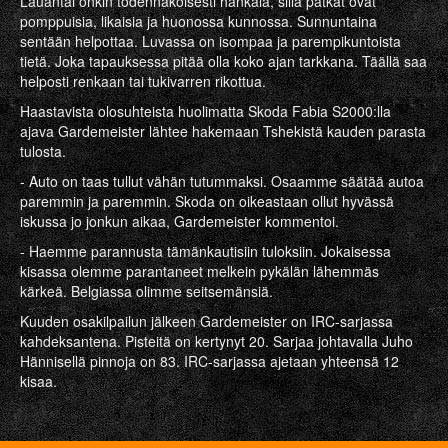
Lauantai onkin todennäköisesti hankala, sillä pätkät ovat
pomppuisia, likaisia ja huonossa kunnossa. Sunnuntaina
sentään helpottaa. Luvassa on isompaa ja parempikuntoista
tietä. Joka tapauksessa pitää olla koko ajan tarkkana. Täällä saa
helposti renkaan tai tukivarren rikottua.
Haastavista olosuhteista huolimatta Skoda Fabia S2000:lla
ajava Gardemeister lähtee hakemaan Tshekistä kauden parasta
tulosta.
- Auto on taas tullut vähän tutummaksi. Osaamme säätää autoa
paremmin ja paremmin. Skoda on oikeastaan ollut hyvässä
iskussa jo jonkun aikaa, Gardemeister kommentoi.
- Haemme parannusta tämänkautisiin tuloksiin. Jokaisessa
kisassa olemme parantaneet melkein pykälän lähemmäs
kärkeä. Belgiassa olimme seitsemänsiä.
Kuuden osakilpailun jälkeen Gardemeister on IRC-sarjassa
kahdeksantena. Pisteitä on kertynyt 20. Sarjaa johtavalla Juho
Hännisellä pinnoja on 83. IRC-sarjassa ajetaan yhteensä 12
kisaa.