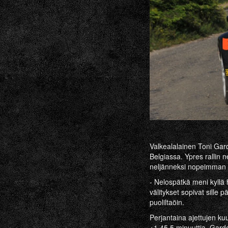
Valkealalainen Toni Gard
Belgiassa. Ypres ­rallin
neljänneksi nopeimman a
- Nelospätkä meni kyllä 
välitykset sopivat sille
puoliltaöin.
Perjantaina ajettujen ku
+1.45,5 minuuttia. Garde