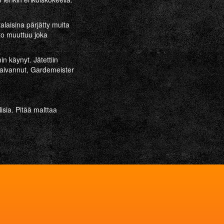
laisina pärjätty muita
ito muuttuu joka
n käynyt. Jätettiin
o kaivannut, Gardemeister
isia. Pitää malttaa