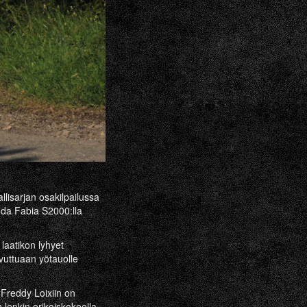
lisarjan osakilpailussa
koda Fabia S2000:lla
laatikon lyhyet
avuttuaan yötauolle
 Freddy Loixiin on
lenkin erikoiskokeella.