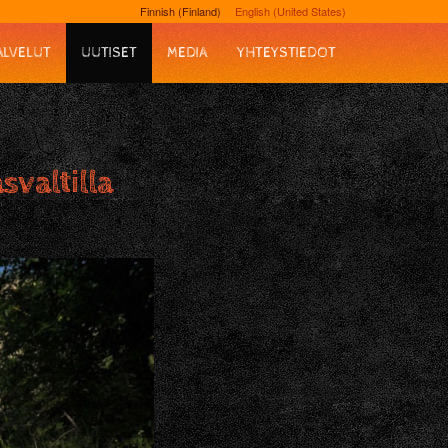
Finnish (Finland)
English (United States)
ALVELUT
UUTISET
MEDIA
YHTEYSTIEDOT
valtilla