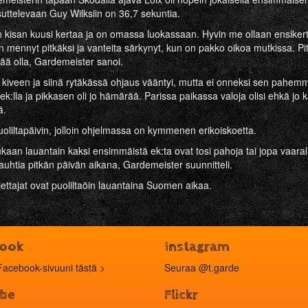
suttelevaan Guy Wilksiin on 36,7 sekuntia.
n kisan kuusi kertaa ja on omassa luokassaan. Hyvin me ollaan ensikerta
on mennyt pitkäksi ja vanteita särkynyt, kun on pakko oikoa mutkissa. P
ää olla, Gardemeister sanoi.
n kiveen ja siinä rytäkässä ohjaus vääntyi, mutta ei onneksi sen pahemmi
ä ek:lla ja pikkasen oli jo hämärää. Parissa paikassa valoja olisi ehkä j
ä.
puoliltapäivin, jolloin ohjelmassa on kymmenen erikoiskoetta.
kaan lauantain kaksi ensimmäistä ek:ta ovat tosi pahoja tai jopa vaarall
vauhtia pitkän päivän aikana, Gardemeister suunnitteli.
ljettajat ovat puoliltaöin lauantaina Suomen aikaa.
book
Instagram
Facebook-sivuuni tästä >
Seuraa
@t.garde
be
Flickr