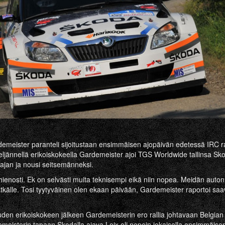
emeister paranteli sijoitustaan ensimmäisen ajopäivän edetessä IRC ­ral
 neljännellä erikoiskokeella Gardemeister ajoi TGS Worldwide tallinsa S
jan ja nousi seitsemänneksi.
hienosti. Ek on selvästi muita teknisempi eikä niin nopea. Meidän auton 
 pätkälle. Tosi tyytyväinen olen ekaan päivään, Gardemeister raportoi sa
uden erikoiskokeen jälkeen Gardemeisterin ero rallia johtavaan Belgian
meisterin tapaan Skodalla ajava Loix oli nopein jokaisella ensimmäisen 