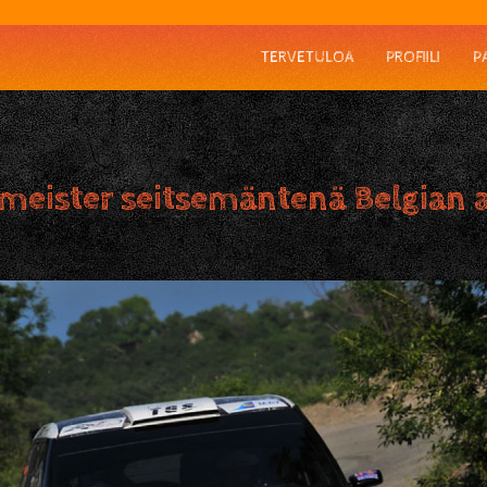
TERVETULOA
PROFIILI
P
meister seitsemäntenä Belgian as