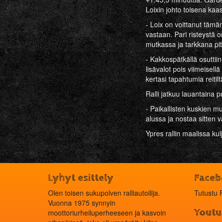
Loixin johto toisena kaa
- Loix on voittanut tämä
vastaan. Pari risteystä 
mutkassa ja tarkkana pit
- Kakkospätkällä osuttii
lisävalot pois viimeisell
kertasi tapahtumia reitilt
Ralli jatkuu lauantaina 
- Paikallisten kuskien mu
alussa ja nostaa sitten 
Ypres ­rallin maalissa ku
Lyhyt esittely
Face
Olen toisen sukupolven ralliautoilija.
Tutustu 
Vuonna 1975 synnyin
Youtu
moottoriurheiluperheeseen ja kasvoin