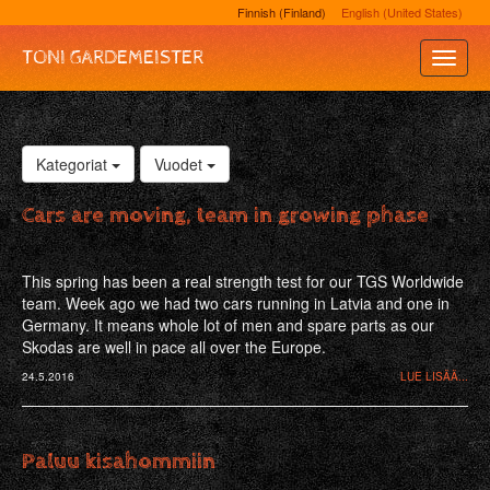
Finnish (Finland)
English (United States)
TONI GARDEMEISTER
Toggle
Naviga
Kategoriat
Vuodet
Cars are moving, team in growing phase
This spring has been a real strength test for our TGS Worldwide
team. Week ago we had two cars running in Latvia and one in
Germany. It means whole lot of men and spare parts as our
Skodas are well in pace all over the Europe.
24.5.2016
LUE LISÄÄ...
Paluu kisahommiin