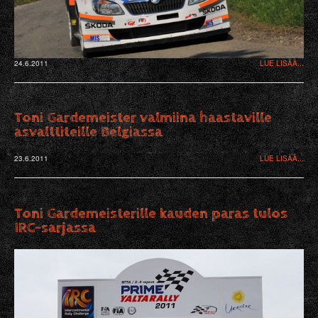
24.6.2011
LUE LISÄÄ...
Toni Gardemeister valmiina haastaville
asvalttiteille Belgiassa
23.6.2011
LUE LISÄÄ...
Toni Gardemeisterille kauden paras tulos
IRC-sarjassa