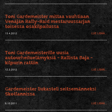
Toni Gardemeister mittaa vauhtiaan
Venäjän Rally-Raid mestaruussarjan
toisessa osakilpailussa
13.4.2012
LUE LISÄÄ...
Toni Gardemeisterille uusia
autourheiluelämyksiä - Rallista Baja -
kilpurin rattiin
12.3.2012
LUE LISÄÄ...
Gardemeister liukasteli seitsemänneksi
Skotlannissa
9.10.2011
LUE LISÄÄ...