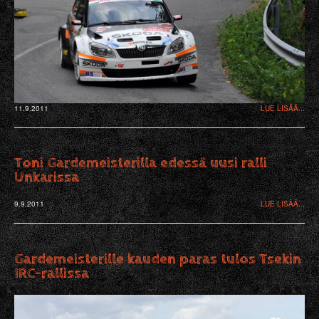
11.9.2011
LUE LISÄÄ...
Toni Gardemeisterilla edessä uusi ralli
Unkarissa
9.9.2011
LUE LISÄÄ...
Gardemeisterille kauden paras tulos Tsekin
IRC-rallissa