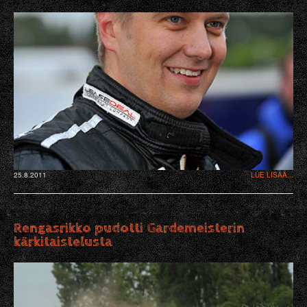
25.8.2011
LUE LISÄÄ...
Rengasrikko pudotti Gardemeisterin
kärkitaistelusta