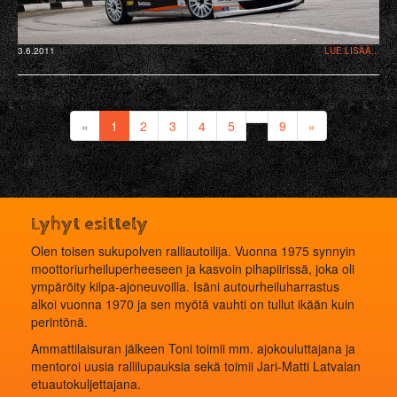
3.6.2011
LUE LISÄÄ...
«
1
2
3
4
5
9
»
Lyhyt esittely
Olen toisen sukupolven ralliautoilija. Vuonna 1975 synnyin
moottoriurheiluperheeseen ja kasvoin pihapiirissä, joka oli
ympäröity kilpa-ajoneuvoilla. Isäni autourheiluharrastus
alkoi vuonna 1970 ja sen myötä vauhti on tullut ikään kuin
perintönä.
Ammattilaisuran jälkeen Toni toimii mm. ajokouluttajana ja
mentoroi uusia rallilupauksia sekä toimii Jari-Matti Latvalan
etuautokuljettajana.