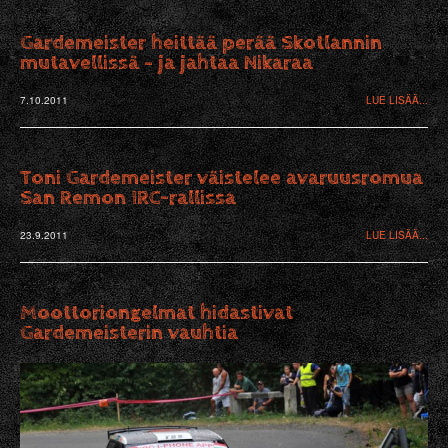
Gardemeister heittää perää Skotlannin
mutavellissä – ja jahtaa Nikaraa
7.10.2011
LUE LISÄÄ...
Toni Gardemeister väistelee avaruusromua
San Remon IRC-rallissa
23.9.2011
LUE LISÄÄ...
Moottoriongelmat hidastivat
Gardemeisterin vauhtia