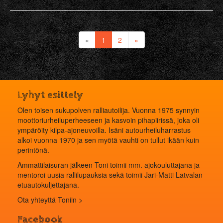
«
1
2
»
Lyhyt esittely
Olen toisen sukupolven ralliautoilija. Vuonna 1975 synnyin
moottoriurheiluperheeseen ja kasvoin pihapiirissä, joka oli
ympäröity kilpa-ajoneuvoilla. Isäni autourheiluharrastus
alkoi vuonna 1970 ja sen myötä vauhti on tullut ikään kuin
perintönä.
Ammattilaisuran jälkeen Toni toimii mm. ajokouluttajana ja
mentoroi uusia rallilupauksia sekä toimii Jari-Matti Latvalan
etuautokuljettajana.
Ota yhteyttä Toniin >
Facebook