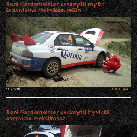
Toni Gardemeister keskeytti myös
lauantaina Meksikon rallin
12.7.2009
LUE LISÄÄ...
Toni Gardemeister keskeytti hyvistä
asemista Meksikossa