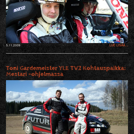
5.11.2009
LUE LISÄÄ...
Toni Gardemeister YLE TV2 Kohtauspaikka:
Mestari -ohjelmassa