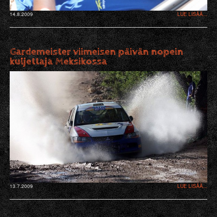
14.8.2009
LUE LISÄÄ...
Gardemeister viimeisen päivän nopein
kuljettaja Meksikossa
13.7.2009
LUE LISÄÄ...