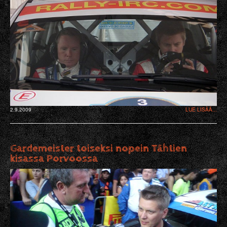
2.9.2009
LUE LISÄÄ...
Gardemeister toiseksi nopein Tähtien
kisassa Porvoossa