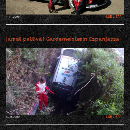
4.11.2009
LUE LISÄÄ...
Jarrut pettivät Gardemeisterin Espanjassa
12.9.2009
LUE LISÄÄ...