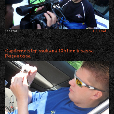
16.8.2009
LUE LISÄÄ...
Gardemeister mukana tähtien kisassa
Porvoossa