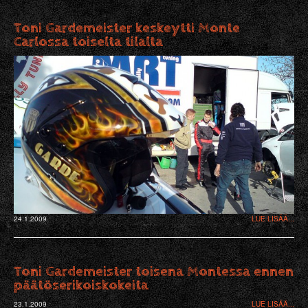
Toni Gardemeister keskeytti Monte
Carlossa toiselta tilalta
24.1.2009
LUE LISÄÄ...
Toni Gardemeister toisena Montessa ennen
päätöserikoiskokeita
23.1.2009
LUE LISÄÄ...