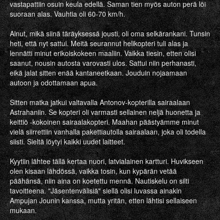
vastapattiin osuin keula edellä. Saman tien myös auton perä löi
suoraan alas. Vauhtia oli 60-70 km/h.
Ainut, mikä siinä täräyksessä jousti, oli oma selkärankani. Tunsin
heti, että nyt sattui. Meitä seurannut helikopteri tuli alas ja
lennätti minut erikoiskokeen maaliin. Vaikka tiesin, etten olisi
saanut, nousin autosta varovasti ulos. Sattui niin perhanasti,
eikä jalat sitten enää kantaneetkaan. Jouduin nojaamaan
autoon ja odottamaan apua.
Sitten matka jatkui valtavalla Antonov-kopterilla sairaalaan
Astrahaniin. Se kopteri oli varmasti sellainen neljä huonetta ja
keittiö -kokoinen sairaalakopteri. Maahan päästyämme minut
vielä siirrettiin vanhalla pakettiautolla sairaalaan, joka oli todella
siisti. Sieltä löytyi kaikki uudet laitteet.
Kyytiin lähtee tällä kertaa nuori, latvialainen kartturi. Huvikseen
olen kisaan lähdössä, vaikka tosin, kun kypärän vetää
päähänsä, niin aina on koetettu mennä. Nautiskelu on silti
tavoitteena. "Jäsentenvälisiä" siellä olisi luvassa ainakin
Ampujan Jounin kanssa, mutta yritän, etten lähtisi sellaiseen
mukaan.