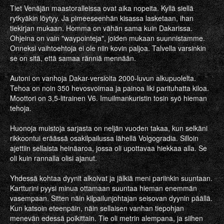
Tiet Venäjän maastoralleissa ovat aika nopeita. Kyllä siellä
rytkyäkin löytyy. Ja pimeeseenhän kisassa lasketaan, ihan
tiekirjan mukaan. Homma on vähän sama kuin Dakarissa.
Ohjeina on vain "waypointeja", joiden mukaan suunnistamme.
Onneksi vaihtoehtoja ei ole niin kovin paljoa. Talvella varsinkin
se on sitä, että samaa ränniä mennään.
Autoni on vanhoja Dakar-versioita 2000-luvun alkupuolelta.
Tehoa on noin 350 hevosvoimaa ja painoa liki parituhatta kiloa.
Moottori on 3,5-litrainen V6. Imuilmankuristin tosin syö hieman
tehoja.
Huonoja muistoja sarjasta on neljän vuoden takaa, kun selkäni
rikkoontui eräässä osakilpailussa lähellä Volgogradia. Silloin
ajettiin sellaista heinäaroa, jossa oli upottavaa hiekkaa alla. Se
oli kuin rannalla olisi ajanut.
Yhdessä kohtaa dyynit alkoivat ja jälkiä meni pariinkin suuntaan.
Kartturini pyysi minua ottamaan suuntaa hieman enemmän
vasempaan. Sitten näin kilpailunjohtajan seisovan dyynin päällä.
Kun katsoin eteenpäin, näin sellaisen vanhan tiepohjan
menevän edessä poikittain. Tie oli metrin alempana, ja siihen