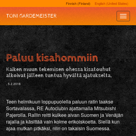
Finnish (Finland)
English (United States)
TONI GARDEMEISTER
Toggle
Naviga
Paluu kisahommiin
Kaiken muun tekemisen ohessa kisatouhut
alkoivat jälleen tuntua hyvältä ajatukselta.
, 5.2.2016
Teen helmikuun loppupuolella paluun ratin taakse
Sortavalassa, RE Autoclubin ajattamalla Mitsubishi
Pajerolla. Rallin reitti kulkee aivan Suomen ja Venäjän
rajalla ja käsittää vain kolme erikoiskoetta. Siellä kun
ajaa mutkan pitkäksi, niin on takaisin Suomessa.