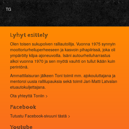
TG
Lyhyt esittely
Olen toisen sukupolven ralliautoilija. Vuonna 1975 synnyin
moottoriurheiluperheeseen ja kasvoin pihapiirissä, joka oli
ympäröity kilpa-ajoneuvoilla. Isäni autourheiluharrastus
alkoi vuonna 1970 ja sen myötä vauhti on tullut ikään kuin
perintönä.
Ammattilaisuran jälkeen Toni toimii mm. ajokouluttajana ja
mentoroi uusia rallilupauksia sekä toimii Jari-Matti Latvalan
etuautokuljettajana.
Ota yhteyttä Toniin >
Facebook
Tutustu Facebook-sivuuni tästä >
Youtube