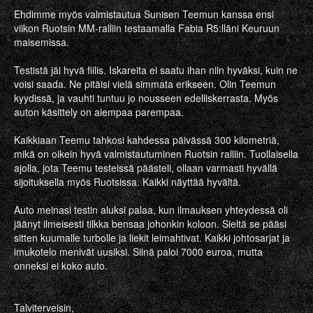
Ehdimme myös valmistautua Sunisen Teemun kanssa ensi
viikon Ruotsin MM-ralliin testaamalla Fabia R5:lläni Keuruun
maisemissa.
Testistä jäi hyvä fiilis. Iskareita ei saatu ihan niin hyväksi, kuin ne
voisi saada. Ne pitäisi vielä simmata erikseen. Olin Teemun
kyydissä, ja vauhti tuntuu jo nousseen edelliskerrasta. Myös
auton käsittely on aiempaa parempaa.
Kaikkiaan Teemu tahkosi kahdessa päivässä 300 kilometriä,
mikä on oikein hyvä valmistautuminen Ruotsin ralliin. Tuollaisella
ajolla, jota Teemu testeissä päästeli, ollaan varmasti hyvällä
sijoituksella myös Ruotsissa. Kaikki näyttää hyvältä.
Auto meinasi testin aluksi palaa, kun ilmauksen yhteydessä oli
jäänyt ilmeisesti tilkka bensaa johonkin koloon. Sieltä se pääsi
sitten kuumalle turbolle ja liekit leimahtivat. Kaikki johtosarjat ja
imukotelo menivät uusiksi. Siinä paloi 7000 euroa, mutta
onneksi ei koko auto.
Talviterveisin,