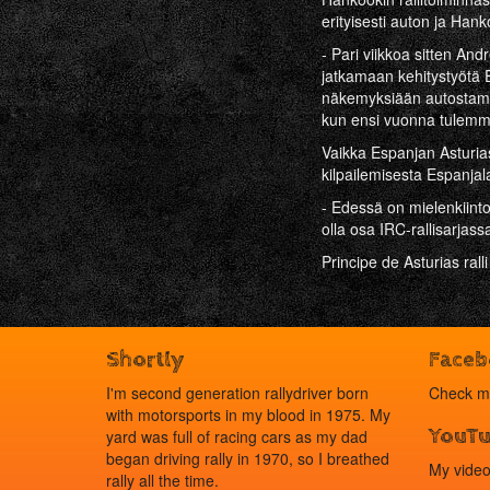
erityisesti auton ja Hank
- Pari viikkoa sitten And
jatkamaan kehitystyötä
näkemyksiään autostamme
kun ensi vuonna tulemme
Vaikka Espanjan Asturias
kilpailemisesta Espanjala
- Edessä on mielenkiintoi
olla osa IRC-rallisarjas
Principe de Asturias ral
Shortly
Face
I'm second generation rallydriver born
Check 
with motorsports in my blood in 1975. My
YouT
yard was full of racing cars as my dad
began driving rally in 1970, so I breathed
My vide
rally all the time.