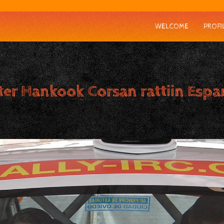
WELCOME
PROFI
er Hankook Corsan rattiin Espa