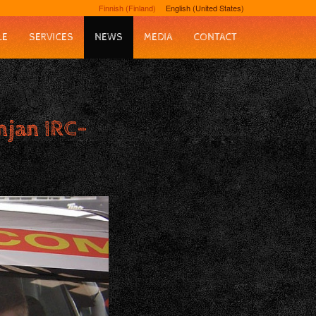
Finnish (Finland)
English (United States)
LE
SERVICES
NEWS
MEDIA
CONTACT
njan IRC-