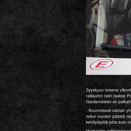
Syyskuun toisena viikon
ralliauton ratin taakse P
Gardemeister on palkatt
- Kuumeisesti odotan yht
reilun vuoden päästä näm
kehitystyötä jotta auto 
Hankookin rallitoiminna