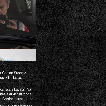
ook Corsan Super 2000
 osakilpailussa.
 kanssa alkavaksi. Vain
ää aktiivisesti tehdä
a, Gardemeister kertoo.
aiskuskin kehittämään