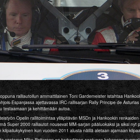
loppuna ralliautoilun ammattilainen Toni Gardemeister istahtaa Hank
ohjois-Espanjassa ajettavassa IRC-rallisarjan Rally Principe de Asturias
u testaamaan ja kehittämään autoa.
eistyön Opelin rallitoimintaa ylläpitävän MSDn ja Hankookin renkaiden
ä Super 2000 ralliautot nousevat MM-sarjan pääluokaksi ja siksi nyt pit
on kilpailukykyinen kun vuoden 2011 alusta näillä aletaan ajamaan kilpa
sta vastaava Mike Patterson on tyytyväinen saatuaan kokeneen suomal