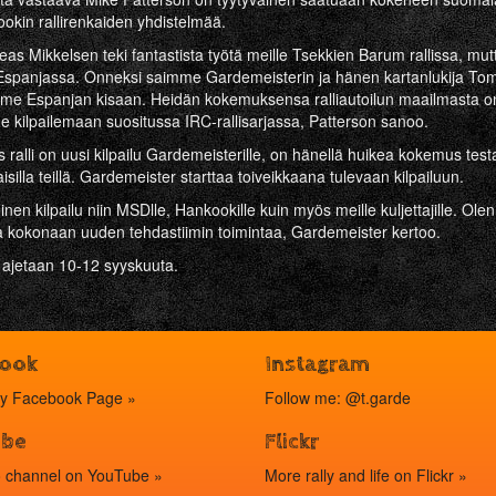
ookin rallirenkaiden yhdistelmää.
reas Mikkelsen teki fantastista työtä meille Tsekkien Barum rallissa, mut
 Espanjassa. Onneksi saimme Gardemeisterin ja hänen kartanlukija T
 Espanjan kisaan. Heidän kokemuksensa ralliautoilun maailmasta on e
 kilpailemaan suositussa IRC-rallisarjassa, Patterson sanoo.
 ralli on uusi kilpailu Gardemeisterille, on hänellä huikea kokemus tes
isilla teillä. Gardemeister starttaa toiveikkaana tulevaan kilpailuun.
nen kilpailu niin MSDlle, Hankookille kuin myös meille kuljettajille. Ol
sa kokonaan uuden tehdastiimin toimintaa, Gardemeister kertoo.
li ajetaan 10-12 syyskuuta.
book
Instagram
my
Facebook Page »
Follow me: @t.garde
ube
Flickr
o channel on
YouTube »
More rally and life on
Flickr »