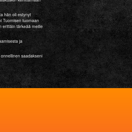
ta hän oli estynyt
omi Tuomisen tuomaan
rittäin tärkeää meille
taamisesta ja
en onnellinen saadakseni