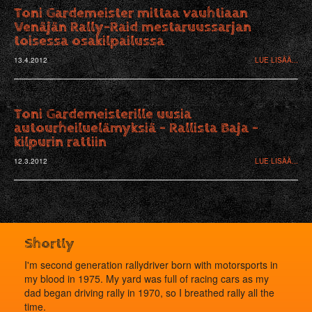
Toni Gardemeister mittaa vauhtiaan
Venäjän Rally-Raid mestaruussarjan
toisessa osakilpailussa
13.4.2012
LUE LISÄÄ...
Toni Gardemeisterille uusia
autourheiluelämyksiä - Rallista Baja -
kilpurin rattiin
12.3.2012
LUE LISÄÄ...
Shortly
I'm second generation rallydriver born with motorsports in
my blood in 1975. My yard was full of racing cars as my
dad began driving rally in 1970, so I breathed rally all the
time.